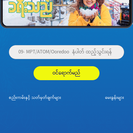
ဝင်ရောက်မည်
စည်းကမ်းနှင့် သတ်မှတ်ချက်များ
မေးခွန်းများ