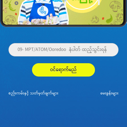
ဝင်ရောက်မည်
စည်းကမ်းနှင့် သတ်မှတ်ချက်များ
မေးခွန်းများ