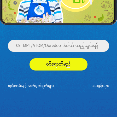
ဝင်ရောက်မည်
စည်းကမ်းနှင့် သတ်မှတ်ချက်များ
မေးခွန်းများ