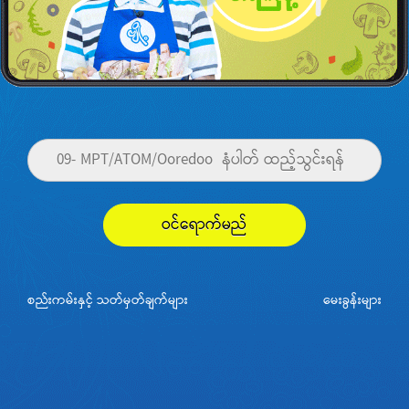
ဝင်ရောက်မည်
စည်းကမ်းနှင့် သတ်မှတ်ချက်များ
မေးခွန်းများ