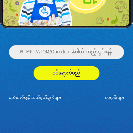
ဝင်ရောက်မည်
စည်းကမ်းနှင့် သတ်မှတ်ချက်များ
မေးခွန်းများ