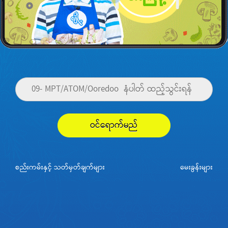
ဝင်ရောက်မည်
စည်းကမ်းနှင့် သတ်မှတ်ချက်များ
မေးခွန်းများ