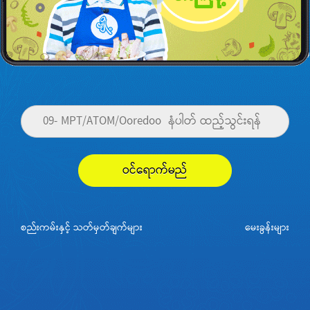
ဝင်ရောက်မည်
စည်းကမ်းနှင့် သတ်မှတ်ချက်များ
မေးခွန်းများ