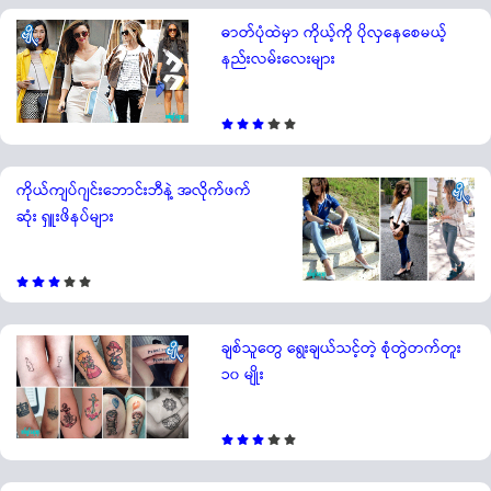
ဓာတ်ပုံထဲမှာ ကိုယ့်ကို ပိုလှနေစေမယ့်
နည်းလမ်းလေးများ
ကိုယ်ကျပ်ဂျင်းဘောင်းဘီနဲ့ အလိုက်ဖက်
ဆုံး ရှူးဖိနပ်များ
ချစ်သူတွေ ရွေးချယ်သင့်တဲ့ စုံတွဲတက်တူး
၁၀ မျိုး