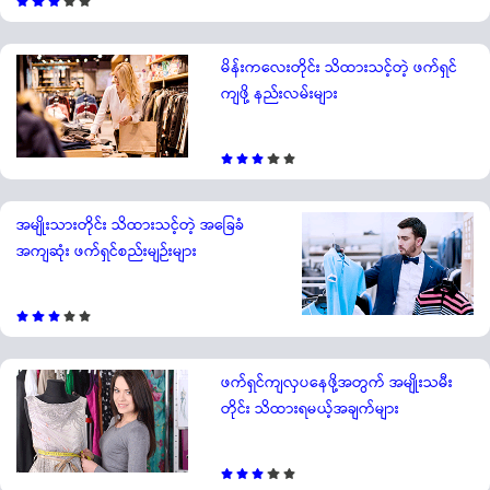
မိန်းကလေးတိုင်း သိထားသင့်တဲ့ ဖက်ရှင်
ကျဖို့ နည်းလမ်းများ
အမျိုးသားတိုင်း သိထားသင့်တဲ့ အခြေခံ
အကျဆုံး ဖက်ရှင်စည်းမျဉ်းများ
ဖက်ရှင်ကျလှပနေဖို့အတွက် အမျိုးသမီး
တိုင်း သိထားရမယ့်အချက်များ