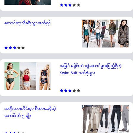
ဆောင်းရာသီခရီးသွားဖက်ရှင်
အမြင် မရိုင်းဘဲ ဆွဲဆောင်မှုအပြည့်ရှိတဲ့
Swim Suit ဝတ်စုံများ
အမျိုးသားတိုင်းမှာ ရှိထားသင့်တဲ့
ဘောင်းဘီ ၅ မျိုး