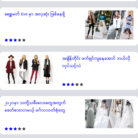
ခရစ္စမတ် Eve မှာ အလှဆုံး ဖြစ်နေဖို့
အချိန်တိုင်း ဖက်ရှင်ကျနေအောင် ဘယ်လို
လုပ်သင့်လဲ
၂၀၂၀မှာ သတို့သမီးလေးတွေအတွက်
ခေတ်စားလာမယ့် မင်္ဂလာဝတ်စုံတွေ