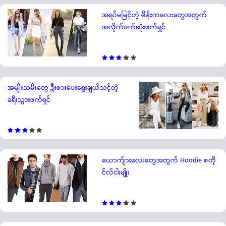
အရပ်မမြင့်တဲ့ မိန်းကလေးတွေအတွက်
အလိုက်ဖက်ဆုံးဖက်ရှင်
အမျိုးသမီးတွေ ဦးစားပေးရွေးချယ်သင့်တဲ့
ခရီးသွားဖက်ရှင်
ယောက်ျားလေးတွေအတွက် Hoodie စတို
င်လ်ငါးမျိုး