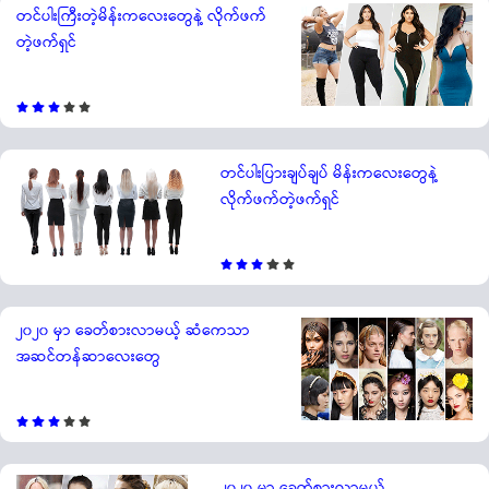
တင်ပါးကြီးတဲ့မိန်းကလေးတွေနဲ့ လိုက်ဖက်
တဲ့ဖက်ရှင်
တင်ပါးပြားချပ်ချပ် မိန်းကလေးတွေနဲ့
လိုက်ဖက်တဲ့ဖက်ရှင်
၂၀၂၀ မှာ ခေတ်စားလာမယ့် ဆံကေသာ
အဆင်တန်ဆာလေးတွေ
၂၀၂၀ မှာ ခေတ်စားလာမယ့်