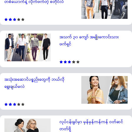
တစ်ယောက်နဲ့ လိုက်ဖက်တဲ့ စတိုင်လ်
အသက် ၃၀ ကျော် အမျိုးကောင်းသား
ဖက်ရှင်
အသုံးအဆောင်ပစ္စည်းတွေကို ဘယ်လို
ရွေးချယ်မလဲ
လုပ်ငန်းခွင်မှာ မှန်မှန်ကန်ကန် ဝတ်ဆင်
တတ်ဖို့