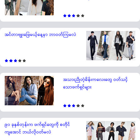
အင်တာဗျုးဖြေမယ့်နေ့မှာ ဘာဝတ်ကြမလဲ
အသားညိုတဲ့မိန်းကလေးတွေ ဝတ်သင့်
သောဖက်ရှင်များ
၉၀ ခုနှစ်တုန်းက ဖက်ရှင်တွေကို စတိုင်
ကျအောင် ဘယ်လိုဝတ်မလဲ