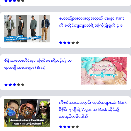
ယောက်ျားလေးတွေအတွက် Cargo Pant
ကို စတိုင်ကျကျဝတ်ဖို့ အကြံပြုချက် ၄ ခု
မိန်းကလေးတိုင်းမှာ မဖြစ်မနေရှိသင့်တဲ့ ဘ
ရာအမျိုးအစားများ (Bras)
ကိုဗစ်ကာလအတွင်း လူသိအများဆုံး Mask
ဒီဇိုင်း ၅ မျိုးနဲ့ Vegas က Mask ဆိုင်သို့
အလည်တစ်ခေါက်