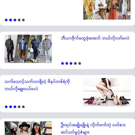
ဘီယာဗိုက်တွေဖုံးအောင် ဘယ်လိုဝတ်မလဲ
သက်သောင့်သက်သာရှိတဲ့ ဖိနပ်တစ်ရံကို
ဘယ်လိုရွေးဝယ်မလဲ
ဦးထုပ်အမျိုးမျိုးနဲ့ လိုက်ဖက်တဲ့ ဝတ်စား
ဆင်ယင်မှုပုံစံများ