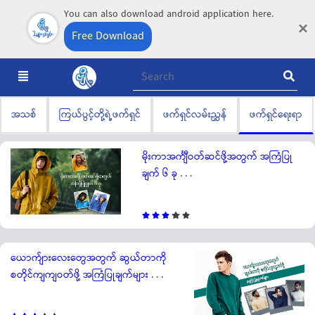
You can also download android application here.
×
Free Download
အသစ်
ကြယ်ပွင့်တို့ရဲ့ဖက်ရှင်
ဖက်ရှင်လမ်းညွှန်
ဖက်ရှင်ရေးရာ
မိုးကာအင်္ကျီဝတ်ဆင်ဖို့အတွက် အကြံပြု
ချက် ၆ ခု . . .
ယောက်ျားလေးတွေအတွက် ဆွယ်တာကို
စတိုင်ကျကျဝတ်ဖို့ အကြံပြုချက်များ . . .