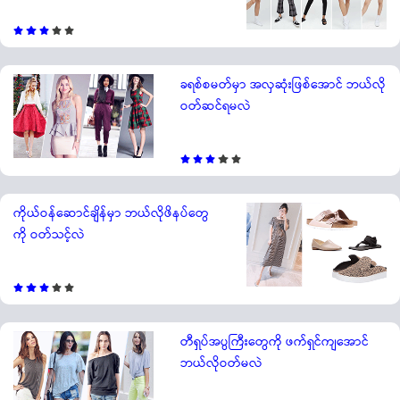
ခရစ်စမတ်မှာ အလှဆုံးဖြစ်အောင် ဘယ်လို
ဝတ်ဆင်ရမလဲ
ကိုယ်ဝန်ဆောင်ချိန်မှာ ဘယ်လိုဖိနပ်တွေ
ကို ဝတ်သင့်လဲ
တီရှပ်အပွကြီးတွေကို ဖက်ရှင်ကျအောင်
ဘယ်လိုဝတ်မလဲ