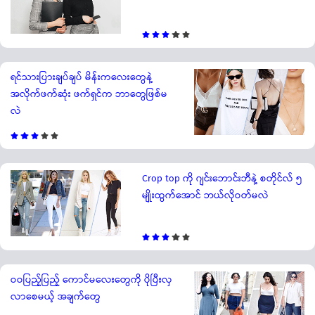
ရင်သားပြားချပ်ချပ် မိန်းကလေးတွေနဲ့
အလိုက်ဖက်ဆုံး ဖက်ရှင်က ဘာတွေဖြစ်မ
လဲ
Crop top ကို ဂျင်းဘောင်းဘီနဲ့ စတိုင်လ် ၅
မျိုးထွက်အောင် ဘယ်လိုဝတ်မလဲ
ဝဝပြည့်ပြည့် ကောင်မလေးတွေကို ပိုပြီးလှ
လာစေမယ့် အချက်တွေ