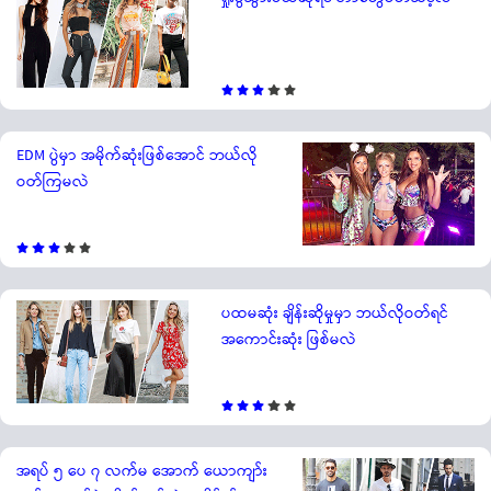
EDM ပွဲမှာ အမိုက်ဆုံးဖြစ်အောင် ဘယ်လို
ဝတ်ကြမလဲ
ပထမဆုံး ချိန်းဆိုမှုမှာ ဘယ်လိုဝတ်ရင်
အကောင်းဆုံး ဖြစ်မလဲ
အရပ် ၅ ပေ ၇ လက်မ အောက် ယောကျာ်း