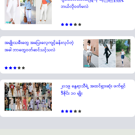
ဘယ်လိုဝတ်မလဲ
အမျိုးသမီးတွေ အပြေးလေ့ကျင့်ခန်းလုပ်တဲ့
အခါ ဘာတွေဝတ်ဆင်သင့်သလဲ
၂၀၁၉ နွေရာသီရဲ့ အထင်ရှားဆုံး ဖက်ရှင်
ဒီဇိုင်း ၁၀ မျိုး