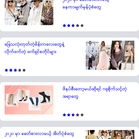
နေကာမျက်မှန်ပုံစံတွေ
ခြေသလုံးတုတ်တဲ့မိန်းကလေးတွေနဲ့
လိုက်ဖက်တဲ့ ဖက်ရှင်စတိုင်များ
ဖိနပ်စီးတော့မယ်ဆိုရင် ဂရုစိုက်သင့်တဲ့
အရာတွေ
၂၀၂၀ မှာ ခေတ်စားလာမယ့် အိတ်ပုံစံတွေ