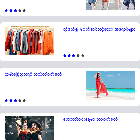
တွဲဖက်၍ မဝတ်ဆင်သင့်သော အရောင်များ
ကမ်းခြေသွားရင် ဘယ်လိုဝတ်မလဲ
ဟောလိုးဝင်းနေ့မှာ ဘာဝတ်မလဲ