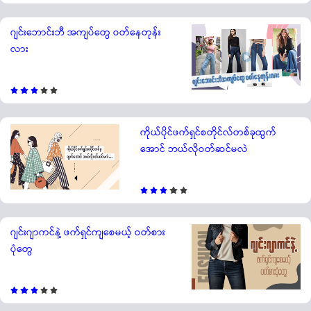
ဂျင်းဘောင်းဘီ အကျပ်တွေ ဝတ်နေတုန်း
လား
ကိုယ်ပိုင်ဖက်ရှင်စတိုင်လ်တစ်ခုထွက်
အောင် ဘယ်လိုဝတ်ဆင်မလဲ
ဂျင်းဂျာကင်နဲ့ ဖက်ရှင်ကျစေမယ့် ဝတ်စား
ပုံတွေ