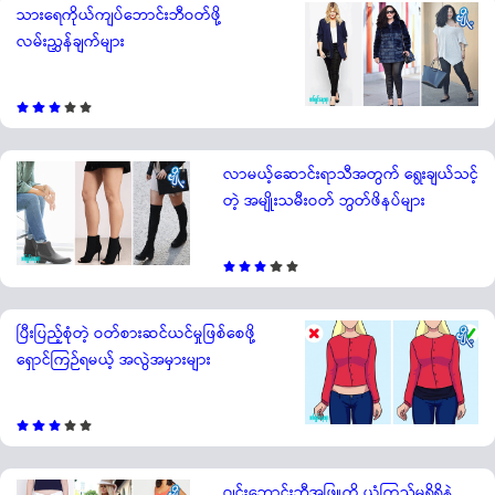
သားရေကိုယ်ကျပ်ဘောင်းဘီဝတ်ဖို့
လမ်းညွှန်ချက်များ
လာမယ့်ဆောင်းရာသီအတွက် ရွေးချယ်သင့်
တဲ့ အမျိုးသမီးဝတ် ဘွတ်ဖိနပ်များ
ပြီးပြည့်စုံတဲ့ ဝတ်စားဆင်ယင်မှုဖြစ်စေဖို့
ရှောင်ကြဉ်ရမယ့် အလွဲအမှားများ
ဂျင်းဘောင်းဘီအဖြူကို ယုံကြည်မှုရှိရှိနဲ့