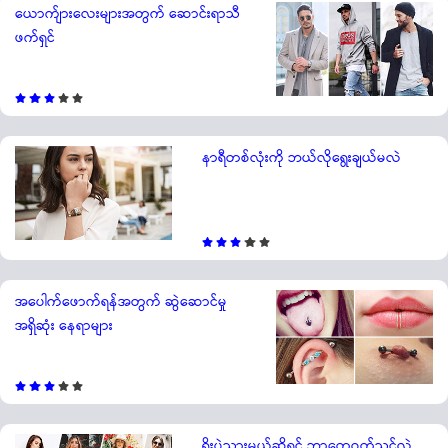
ယောက်ျားလေးများအတွက် ဆောင်းရာသီ
ဖက်ရှင်
နာရီတစ်လုံးကို ဘယ်လိုရွေးချယ်မလဲ
အပေါက်ဖောက်ရန်အတွက် ဆွဲဆောင်မှု
အရှိဆုံး နေရာများ
ရှိုးပွဲသွားမယ်ဆိုရင် ဘာတွေဝတ်သင့်လဲ