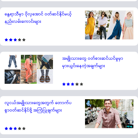
နွေရာသီမှာ ပိုလှအောင် ဝတ်ဆင်နိုင်မယ့်
နည်းလမ်းကောင်းများ
အမျိုးသားတွေ ဝတ်စားဆင်ယင်မှုမှာ
မှားယွင်းနေတဲ့အချက်များ
လူငယ်အမျိုးသားတွေအတွက် တောက်ပ
စွာဝတ်ဆင်နိုင်ဖို့ အကြံပြုချက်များ