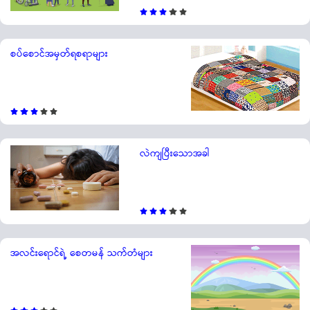
စပ်စောင်အမှတ်ရစရာများ
လဲကျပြီးသောအခါ
အလင်းရောင်ရဲ့ စေတမန် သက်တံများ