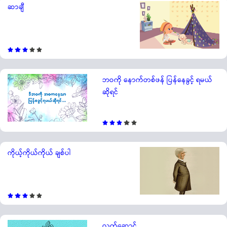
ဆာချီ
ဘဝကို နောက်တစ်ဖန် ပြန်နေခွင့် ရမယ်
ဆိုရင်
ကိုယ့်ကိုယ်ကိုယ် ချစ်ပါ
လက်ဆောင်