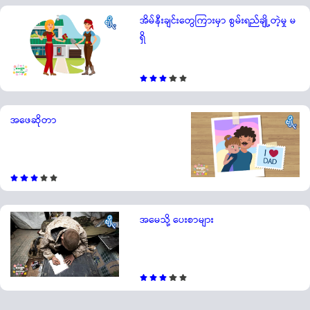
အိမ်နီးချင်းတွေကြားမှာ စွမ်းရည်ချို့တဲ့မှု မ
ရှိ
အဖေဆိုတာ
အမေသို့ ပေးစာများ