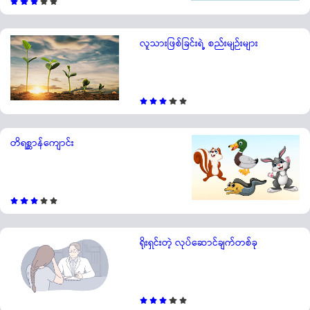
လူသားဖြစ်ခြင်းရဲ့ စည်းမျဉ်းများ
တိရစ္ဆာန်ကျောင်း
ရိုးရှင်းတဲ့ လုပ်ဆောင်ချက်တစ်ခု