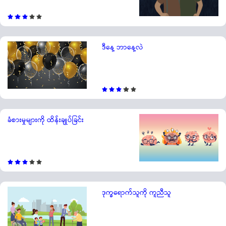
ဒီနေ့ ဘာနေ့လဲ
ခံစားမှုများကို ထိန်းချုပ်ခြင်း
ဒုက္ခရောက်သူကို ကူညီသူ