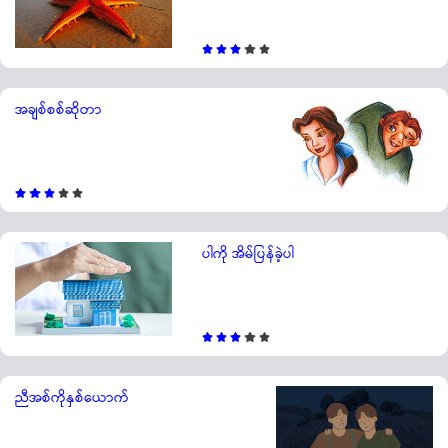
အချစ်စစ်ဆိုတာ
ပါကို အိမ်ပြန်ခဲ့ပါ
ညီအစ်ကိုနှစ်ယောက်