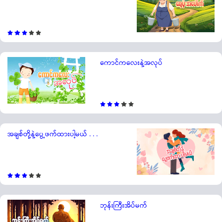
ကောင်ကလေးနဲ့အလုပ်
အချစ်တို့နဲ့ပွေ့ဖက်ထားပါ့မယ် . . .
ဘုန်းကြီးအိပ်မက်