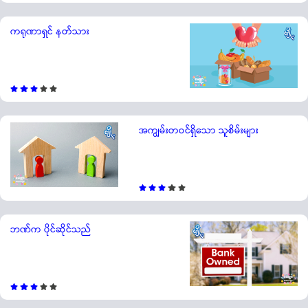
ကရုဏာရှင် နတ်သား
အကျွမ်းတဝင်ရှိသော သူစိမ်းများ
ဘဏ်က ပိုင်ဆိုင်သည်