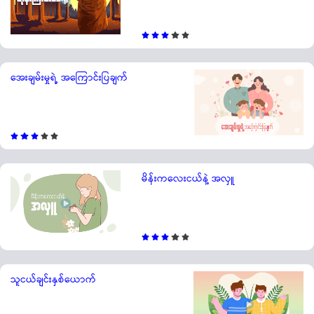
အေးချမ်းမှုရဲ့ အကြောင်းပြချက်
မိန်းကလေးငယ်နဲ့ အလှူ
သူငယ်ချင်းနှစ်ယောက်