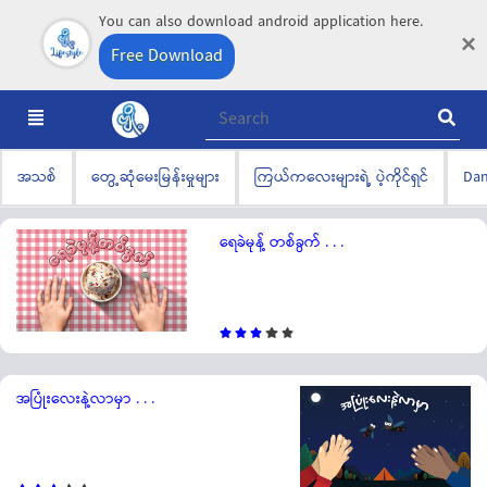
You can also download android application here.
×
Free Download
အသစ်
တွေ့ဆုံမေးမြန်းမှုများ
ကြယ်ကလေးများရဲ့ ပဲ့ကိုင်ရှင်
Dan
ရေခဲမုန့် တစ်ခွက် . . .
အပြုံးလေးနဲ့လာမှာ . . .