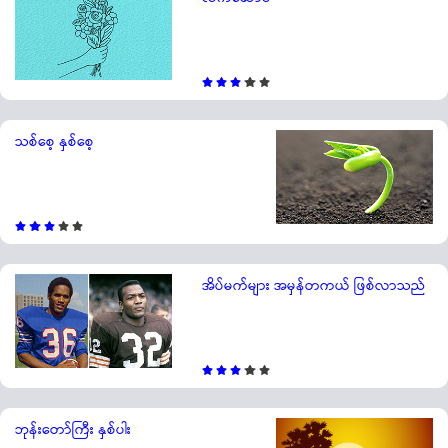
သစ်စေ့ နှစ်စေ့
အိပ်မက်များ အမှန်တကယ် ဖြစ်လာသည်
ဘုန်းတော်ကြီး နှစ်ပါး