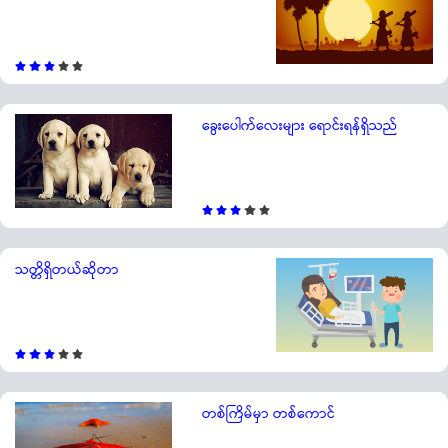
ခွေးပေါက်လေးများ ရောင်းရန်ရှိသည်
သတ္တိရှိတယ်ဆိုတာ
တစ်ကြိမ်မှာ တစ်ကောင်