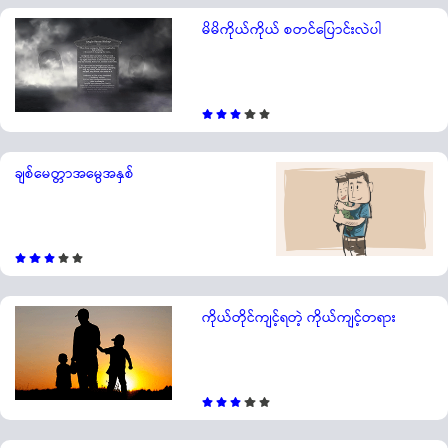
မိမိကိုယ်ကိုယ် စတင်ပြောင်းလဲပါ
ချစ်မေတ္တာအမွေအနှစ်
ကိုယ်တိုင်ကျင့်ရတဲ့ ကိုယ်ကျင့်တရား