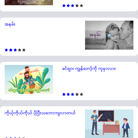
အနမ်း
ခင်ဗျား ကျွန်တော့်ကို ကူမှာလား
ကိုယ့်ကိုယ်ကိုယ် ပိုပြီးသဘောကျလာတယ်