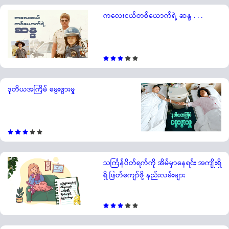
ကလေးငယ်တစ်ယောက်ရဲ့ ဆန္ဒ . . .
ဒုတိယအကြိမ် မွေးဖွားမှု
သင်္ကြန်ပိတ်ရက်ကို အိမ်မှာနေရင်း အကျိုးရှိ
ရှိ ဖြတ်ကျော်ဖို့ နည်းလမ်းများ