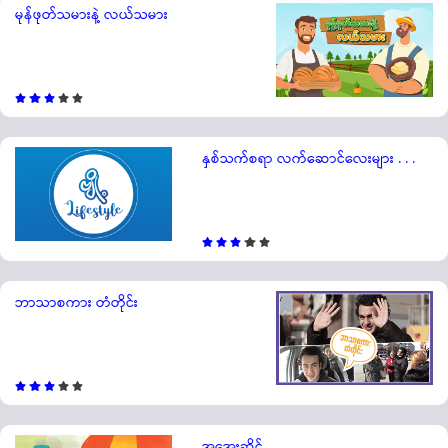
မုန်ဖုတ်သမားနဲ့ လယ်သမား
နှစ်သက်စရာ လက်ဆောင်လေးများ . . .
ဘာသာစကား တံတိုင်း
အအေးဆိုင်