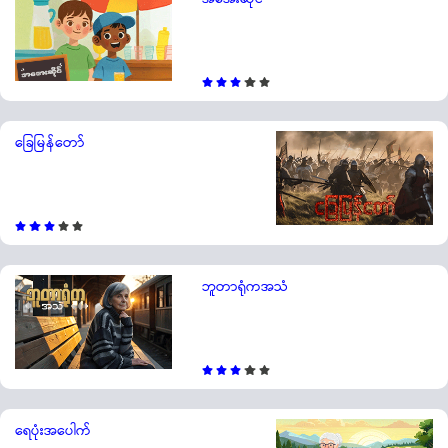
ခြေမြန်တော်
ဘူတာရုံကအသံ
ရေပုံးအပေါက်