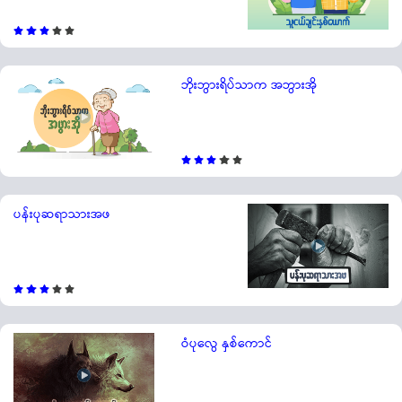
ဘိုးဘွားရိပ်သာက အဘွားအို
ပန်းပုဆရာသားအဖ
ဝံပုလွေ နှစ်ကောင်