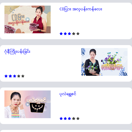
CDပြား အလှပန်းကန်လေး
ဂုံနီကြိုးပန်းခြင်း
ပုလဲရွှေစင်