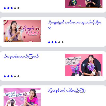
သိုးမွေးနဲ့ခွက်အခင်းလေးတွေဘယ်လိုထိုးမ
လဲ
သိုးမွေးပန်းလေးထိုးကြမယ်
ဖဲပြားနှစ်ထပ် ခေါင်းစည်းကြိုး