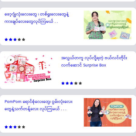
ဖော့ဂျုံလုံးလေးတွေ ၊ တစ်ရှုးလေးတွေနဲ့
ကားချပ်လေးတွေလုပ်ကြမယ် . .
အလွယ်တကူ လုပ်လို့ရတဲ့ ဗယ်လင်တိုင်း
လက်ဆောင် Surprise Box
PomPom ရောင်စုံလေးတွေ၊ ဂွမ်းလုံးလေး
တွေနဲ့သက်တန့်လေး လုပ်ကြမယ် . . .