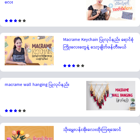
လေး
Macrame Keychain ပြုလုပ်နည်း ရောင်စုံ
ကြိုးလေးတွေနဲ့ သော့ချိတ်ဖန်တီးမယ်
macrame wall hanging ပြုလုပ်နည်း
သိုးမွှေးပန်းအိုးလေးထိုးကြရအောင်