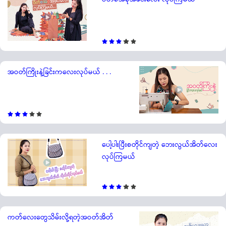
အဝတ်ကြိုးနဲ့ခြင်းကလေးလုပ်မယ် . . .
ပေါ့ပါးပြီးစတိုင်ကျတဲ့ ဘေးလွယ်အိတ်လေး
လုပ်ကြမယ်
ကတ်လေးတွေသိမ်းလို့ရတဲ့အဝတ်အိတ်