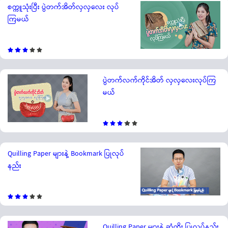
စက္ကူသုံးပြီး ပွဲတက်အိတ်လှလှလေး လုပ်
ကြမယ်
ပွဲတက်လက်ကိုင်အိတ် လှလှလေးလုပ်ကြ
မယ်
Quilling Paper များနဲ့ Bookmark ပြုလုပ်
နည်း
Quilling Paper များနဲ့ ဆံထိုး ပြုလုပ်နည်း