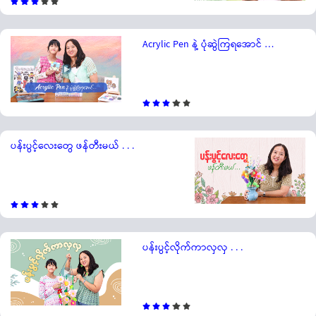
Acrylic Pen နဲ့ ပုံဆွဲကြရအောင် …
ပန်းပွင့်လေးတွေ ဖန်တီးမယ် . . .
ပန်းပွင့်လိုက်ကာလှလှ . . .