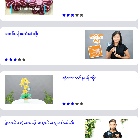
သဇင်ပန်းခက်ဆံထိုး
ဆွဲသားသစ်ခွပန်းအိုး
ပွဲလယ်တင့်စေမယ့် စုံကုတ်ကျောက်ဆံထိုး