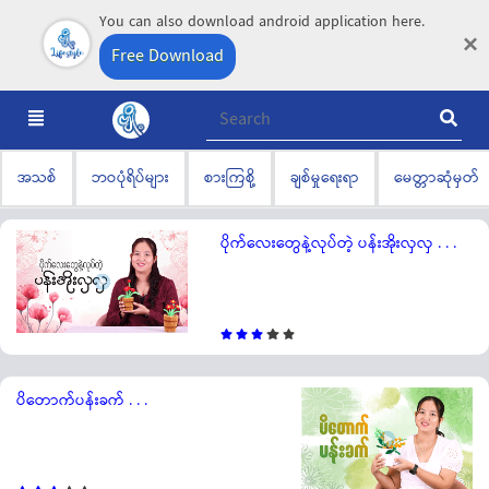
You can also download android application here.
×
Free Download
အသစ်
ဘဝပုံရိပ်များ
စားကြစို့
ချစ်မှုရေးရာ
မေတ္တာဆုံမှတ်
ပိုက်လေးတွေနဲ့လုပ်တဲ့ ပန်းအိုးလှလှ . . .
ပိတောက်ပန်းခက် . . .