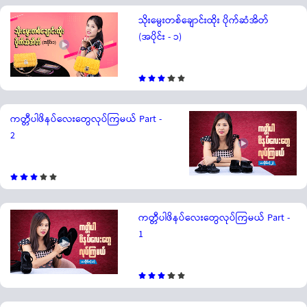
သိုးမွေးတစ်ချောင်းထိုး ပိုက်ဆံအိတ်
(အပိုင်း - ၁)
ကတ္တီပါဖိနပ်လေးတွေလုပ်ကြမယ် Part -
2
ကတ္တီပါဖိနပ်လေးတွေလုပ်ကြမယ် Part -
1