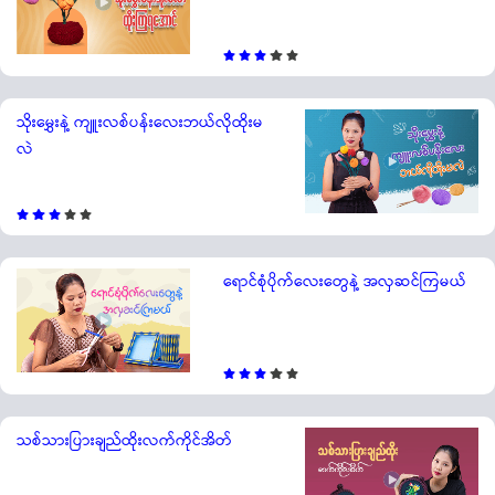
သိုးမွှေးနဲ့ ကျူးလစ်ပန်းလေးဘယ်လိုထိုးမ
လဲ
ရောင်စုံပိုက်လေးတွေနဲ့ အလှဆင်ကြမယ်
သစ်သားပြားချည်ထိုးလက်ကိုင်အိတ်