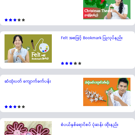
Felt အစဖြင့် Bookmark ပြုလုပ်နည်း
ဆံထုံးပတ် ကျောက်ခက်ပန်း
စံပယ်နှစ်ရောင်စပ် ပုံဆန်း ထိုးနည်း