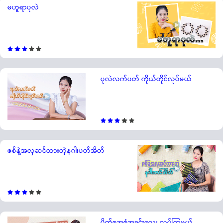
မဟူရာပုလဲ
ပုလဲလက်ပတ် ကိုယ်တိုင်လုပ်မယ်
ဇစ်နဲ့အလှဆင်ထားတဲ့နဂါးပတ်အိတ်
ပိတ်စအစုံအခင်းလေး လုပ်ကြမယ်