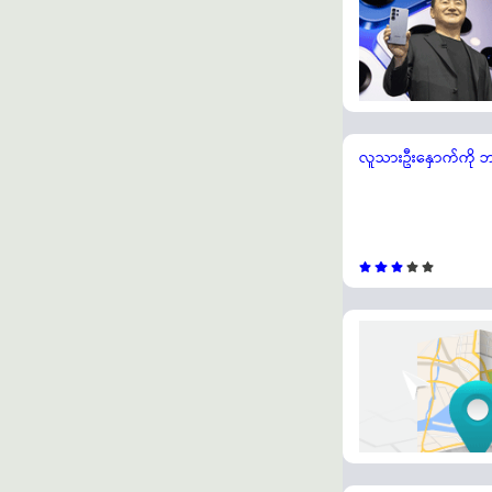
လူသားဦးနှောက်ကို ဘယ