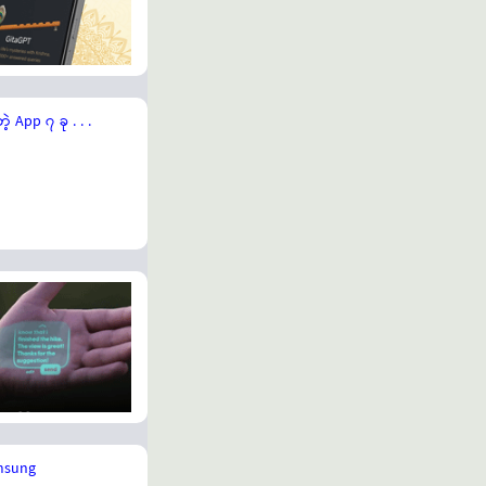
App ၇ ခု . . .
amsung