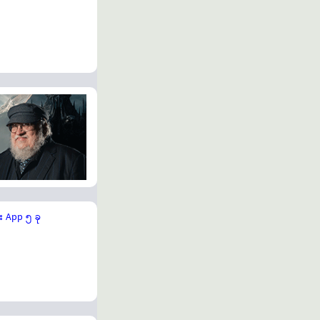
 App ၅ ခု