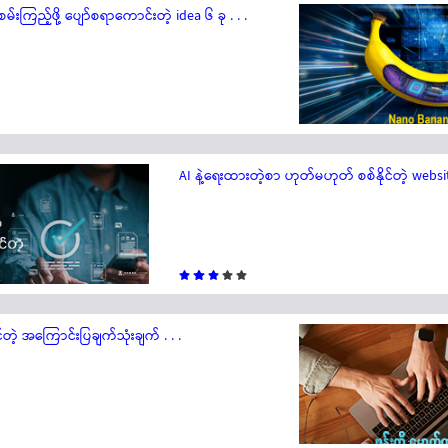
်းကြည့်ဖို့ ပျော်စရာကောင်းတဲ့ idea ၆ ခု . . .
AI နဲ့ရေးထားတဲ့စာ ဟုတ်မဟုတ် စစ်နိုင်တဲ့ website 
တဲ့ အကြောင်းပြချက်သုံးချက် . . .