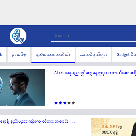
lk
ဖွားစပ်စု
နည်းပညာဆောင်းပါး
သုံးသပ်ချက်များ
Gadget မ
AI က အနုပညာရှင်တွေနေရာမှာ တကယ်အစားထိုးလာ
ာရေးနဲ့ နည်းပညာကြားက တံတားတစ်စင်း . . .