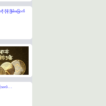
ပိုမို ခြိမ်းခြောက်
်သလဲ. . .