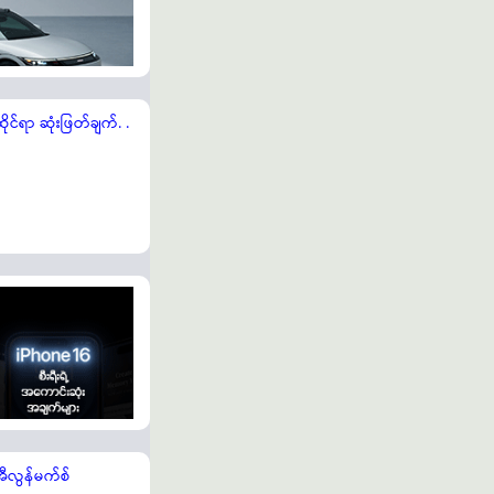
ုင်ရာ ဆုံးဖြတ်ချက်. .
အီလွန်မက်စ်