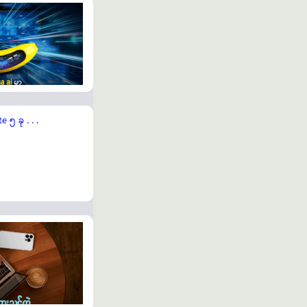
၅ ခု . . .