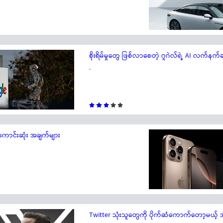
စိုးရိမ်မှုတွေ ဖြစ်လာစေတဲ့ ဂူဂဲလ်ရဲ့ AI လက်နက်ဆိ
.
အကောင်းဆုံး အချက်များ
Twitter သုံးသူတွေကို ပိုက်ဆံကောက်တော့မယ့် 