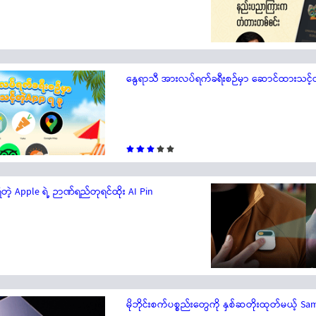
နွေရာသီ အားလပ်ရက်ခရီးစဉ်မှာ ဆောင်ထားသင့်တဲ့ 
ိတဲ့ Apple ရဲ့ ဉာဏ်ရည်တုရင်ထိုး AI Pin
မိုဘိုင်းစက်ပစ္စည်းတွေကို နှစ်ဆတိုးထုတ်မယ့် S