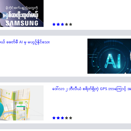
် ခေတ်မီ AI မှ မယှဉ်နိုင်သေး
ဒေါ်လာ ၂ ဘီလီယံ စရိတ်ရှိတဲ့ GPS ဘာကြောင့် အခမဲ