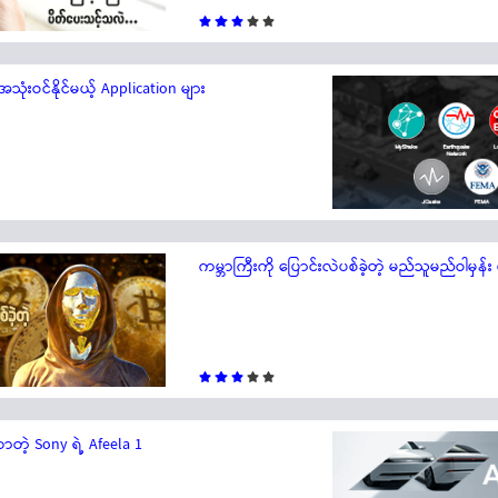
သုံးဝင်နိုင်မယ့် Application များ
ကမ္ဘာကြီးကို ပြောင်းလဲပစ်ခဲ့တဲ့ မည်သူမည်ဝါမှန်း မ
ဲ့ Sony ရဲ့ Afeela 1