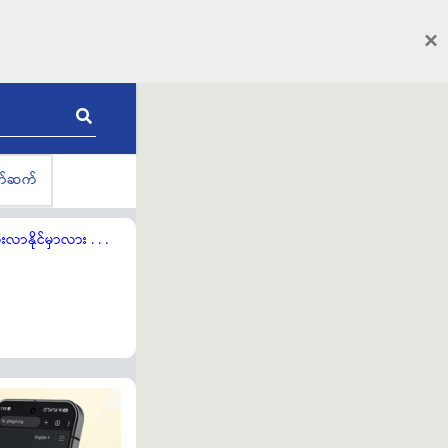
×
ိတ်ဆက်
နိုင်မှာလား . . .