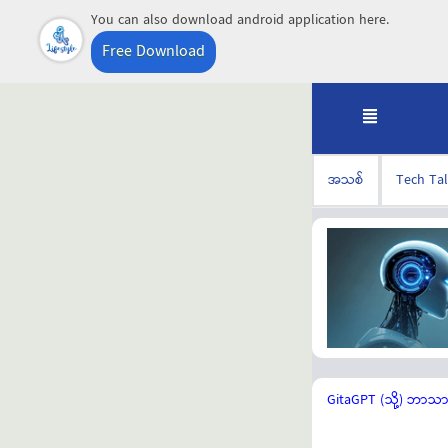
You can also download android application here.
Free Download
အသစ်
Tech Ta
GitaGPT (သို့) ဘာသ