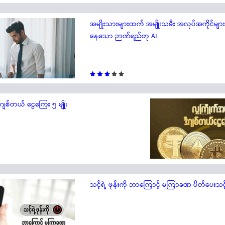
အမျိုးသားများထက် အမျိုးသမီး အလုပ်အကိုင်များကို 
နေသော ဉာဏ်ရည်တု AI
ီဂျစ်တယ် ငွေကြေး ၅ မျိုး
သင့်ရဲ့ ဖုန်းကို ဘာကြောင့် မကြာခဏ ပိတ်ပေးသင့