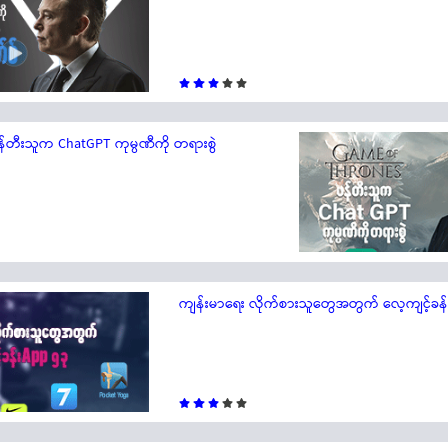
်တီးသူက ChatGPT ကုမ္ပဏီကို တရားစွဲ
ကျန်းမာရေး လိုက်စားသူတွေအတွက် လေ့ကျင့်ခန်း