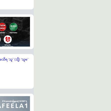
သိရ ‘သူ’ (သို့) ‘သူမ’