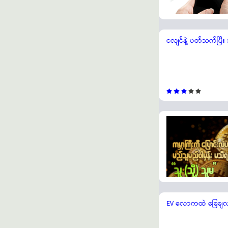
ငလျင်နဲ့ ပတ်သက်ပြီး အ
EV လောကထဲ ခြေချလာတ