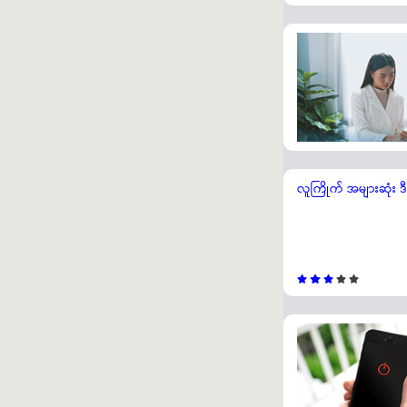
လူကြိုက် အများဆုံး ဒ