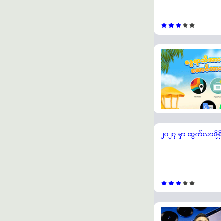
၂၀၂၇ မှာ ထွက်လာဖို့ရှ