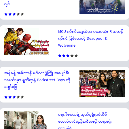
ဂျင်
MCU ရုပ်ရှင်တွေထဲမှာ ပထမဆုံး R အဆင့်
ရုပ်ရှင် ဖြစ်လာတဲ့ Deadpool &
Wolverine
အန်နန့် အမ်ဘာနီ မင်္ဂလာပွဲကြို အပျော်စီး
သင်္ဘောမှာ ရှကီရာနဲ့ Backstreet Boys တို့
ဖျော်ဖြေ
ပရက်စလေရဲ့ အုတ်ဂူရှိရာစံအိမ်
လေလံတင်မည့်အစီအစဉ် တရားရုံး
တားမြစ်