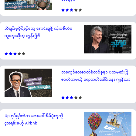
သီချင်းမူပိုင်ခွင့်တွေ ရောင်းချဖို့ လုံးဝစိတ်မ
ကူးဘူးဆိုတဲ့ ဘွန်ဂျိုဗီ
ဘရော့ဒ်ဝေးဇာတ်ရုံတစ်ခုမှာ ပထမဆုံးပြ
ဇာတ်ကမယ့် ရောဘတ်ဒေါင်းနေး ဂျူနီယာ
Up ရုပ်ရှင်ထဲက လေပေါ်အိမ်ပုံတူကို
ငှားရမ်းမယ့် Airbnb