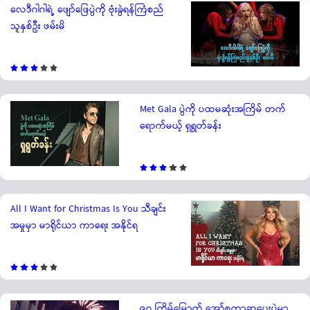
လေဒီဂါဂါရဲ့ ဖျော်ဖြေပွဲကို ဗုံးခွဲရန်ကြံစည်
သူနှစ်ဦး ဖမ်းမိ
Met Gala ပွဲကို ပထမဆုံးအကြိမ် တက်
ရောက်မယ့် ရှရွတ်ခန်း
All I Want for Christmas Is You သီချင်း
အမှုမှာ မာရိုင်ယာ ကာရေး အနိုင်ရ
၉၇ ကြိမ်မြောက် အော်စကာဆုပေးပွဲမှာ