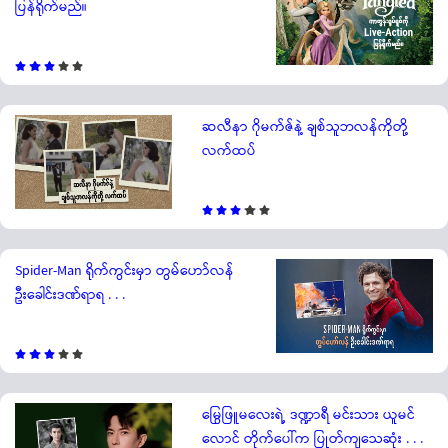
ပြန်ရိုက်မည်။
ဆလီနာ ဂိုမက်ဇ်နဲ့ ချစ်သူဘလန်ကိုတို့
လက်ထပ်
Spider-Man ရိုက်ကွင်းမှာ တွမ်ဟော်လန်
ဦးခေါင်းဒဏ်ရာရ . . .
မြွေဖြူမလေးရဲ့ ဒဏ္ဍာရီ မင်းသား ယူမင်
လောင် တိုက်ပေါ်က ပြုတ်ကျသေဆုံး . . .