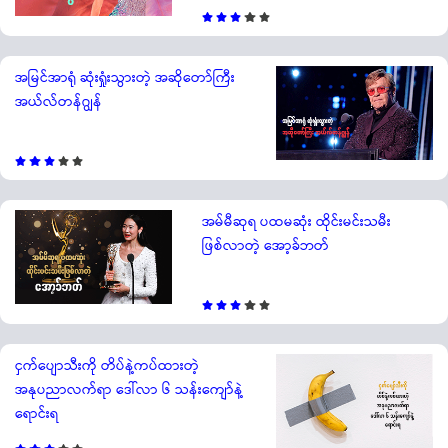
အမြင်အာရုံ ဆုံးရှုံးသွားတဲ့ အဆိုတော်ကြီး
အယ်လ်တန်ဂျွန်
အမ်မီဆုရ ပထမဆုံး ထိုင်းမင်းသမီး
ဖြစ်လာတဲ့ အော့ခ်ဘတ်
ငှက်ပျောသီးကို တိပ်နဲ့ကပ်ထားတဲ့
အနုပညာလက်ရာ ဒေါ်လာ ၆ သန်းကျော်နဲ့
ရောင်းရ