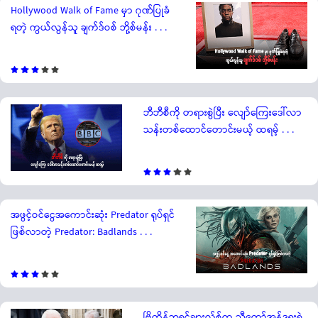
Hollywood Walk of Fame မှာ ဂုဏ်ပြုခံ
ရတဲ့ ကွယ်လွန်သူ ချက်ဒ်ဝစ် ဘို့စ်မန်း . . .
ဘီဘီစီကို တရားစွဲပြီး လျော်ကြေးဒေါ်လာ
သန်းတစ်ထောင်တောင်းမယ့် ထရမ့် . . .
အဖွင့်ဝင်ငွေအကောင်းဆုံး Predator ရုပ်ရှင်
ဖြစ်လာတဲ့ Predator: Badlands . . .
ဗြိတိန်ဘုရင်ချားလ်စ်က ညီတော်အန်ဒရူးရဲ့