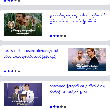
ရုံတင်ဝင်ငွေအများဆုံး အဓိကသရုပ်ဆောင်
ဖြစ်လာတဲ့ စကားလက် ဂျိုဟန်ဆန် . . .
Fast & Furious နောက်ဆုံးရုပ်ရှင်မှာ ပေါ
လ်ဝေါ်လ်ကာရဲ့ဇာတ်ကောင် ပြန်ပါမည် . .
.
ကလေးဆေးရုံအတွက် ဝမ် ၅ ဘီလီယံ လှူ
လိုက်တဲ့ BTS အဖွဲ့ဝင် ရှူးဂါး