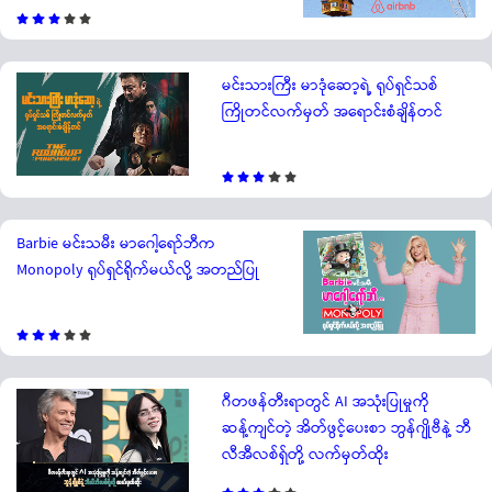
မင်းသားကြီး မာဒုံဆော့ရဲ့ ရုပ်ရှင်သစ်
ကြိုတင်လက်မှတ် အရောင်းစံချိန်တင်
Barbie မင်းသမီး မာဂေါ့ရော်ဘီက
Monopoly ရုပ်ရှင်ရိုက်မယ်လို့ အတည်ပြု
ဂီတဖန်တီးရာတွင် AI အသုံးပြုမှုကို
ဆန့်ကျင်တဲ့ အိတ်ဖွင့်ပေးစာ ဘွန်ဂျိုဗီနဲ့ ဘီ
လီအီလစ်ရှ်တို့ လက်မှတ်ထိုး