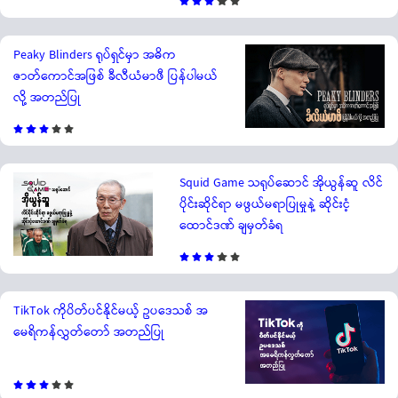
Peaky Blinders ရုပ်ရှင်မှာ အဓိက
ဇာတ်ကောင်အဖြစ် ခီလီယံမာဖီ ပြန်ပါမယ်
လို့ အတည်ပြု
Squid Game သရုပ်ဆောင် အိုယွန်ဆူ လိင်
ပိုင်းဆိုင်ရာ မဖွယ်မရာပြုမှုနဲ့ ဆိုင်းငံ့
ထောင်ဒဏ် ချမှတ်ခံရ
TikTok ကိုပိတ်ပင်နိုင်မယ့် ဥပဒေသစ် အ
မေရိကန်လွှတ်တော် အတည်ပြု