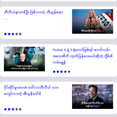
ဘီလီယံနာတစ်ဦး ဖြစ်လာတဲ့ ဘီယွန်ဆေး
. . .
Avatar 4 နဲ့ 5 ရုံမတင်ဖြစ်ရင် ဇာတ်လမ်း
အသေးစိတ် ထုတ်ပြန်ပေးမယ်ဆိုတဲ့ ဂျိမ်းစ်
ကမ်မရွန်
ပိုင်ဆိုင်မှုပမာဏ ဒေါ်လာဘီလီယံ ၇၀၀
ကျော်လာတဲ့ အီလွန်မက်စ်