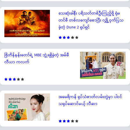
သေဆုံးခါနီး ပရိသတ်တစ်ဦးကြည့်ဖို့ ရုံမ
တင်မီ တစ်လကျော်စောပြီး လျှို့ဝှက်ပြသ
ခဲ့တဲ့ Dune 2 ရုပ်ရှင်
ဗြိတိန်နန်းတော်ရဲ့ MBE ဘွဲ့ရရှိခဲ့တဲ့ အမ်မီ
လီယာ ကလက်
အမေရိကန် ရုပ်သံဇာတ်လမ်းတွဲမှာ ပါဝင်
သရုပ်ဆောင်မယ့် လီဆာ