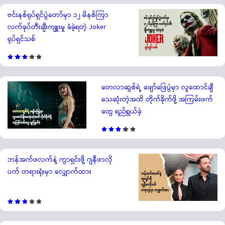
ဗင်းနစ်ရုပ်ရှင်ပွဲတော်မှာ ၁၂ မိနစ်ကြာ
လက်ခုပ်တီးချီးကျူးမှု ခံခဲ့ရတဲ့ Joker
ရုပ်ရှင်သစ်
တေလာဆွစ်ရဲ့ ဖျော်ဖြေပွဲမှာ လူထောင်ချီ
သေဆုံးတဲ့အထိ တိုက်ခိုက်ဖို့ အကြမ်းဖက်
တွေ ရည်ရွယ်ခဲ့
ဘန်အက်ဖလက်နဲ့ ကွာရှင်းဖို့ ဂျနီဖာလို
ပက် တရားရုံးမှာ လျှောက်ထား