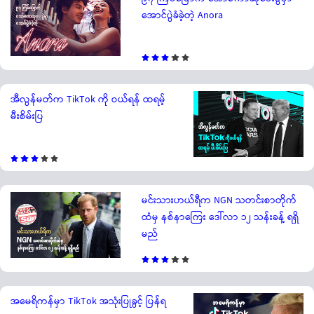
အောင်ပွဲခံခဲ့တဲ့ Anora
အီလွန်မတ်က TikTok ကို ဝယ်ရန် ထရမ့်
မီးစိမ်းပြ
မင်းသားဟယ်ရီက NGN သတင်းစာတိုက်
ထံမှ နစ်နာကြေး ဒေါ်လာ ၁၂ သန်းခန့် ရရှိ
မည်
အမေရိကန်မှာ TikTok အသုံးပြုခွင့် ပြန်ရ