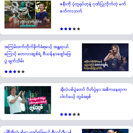
ဇနီးကို ပုံတူရုပ်တုနဲ့ ဂုဏ်ပြုလိုက်တဲ့ မက်
ဇက်ကာဘက်
အကြမ်းဖက်တိုက်ခိုက်ခံရမယ့် အန္တရာယ်
ကြောင့် တေလာဆွစ်ရဲ့ ဗီယန်နာဖျော်ဖြေ
ပွဲ ဖျက်သိမ်း
အိုလံပစ်ပွဲတော် ပိတ်ပွဲမှာ အဓိကနေရာက
ပါဝင်မယ့် တွမ်ခရုစ်
ပါရီအိုလံပစ်မှာ ဖျော်ဖြေမယ့် စီလင်းဒီယွန်