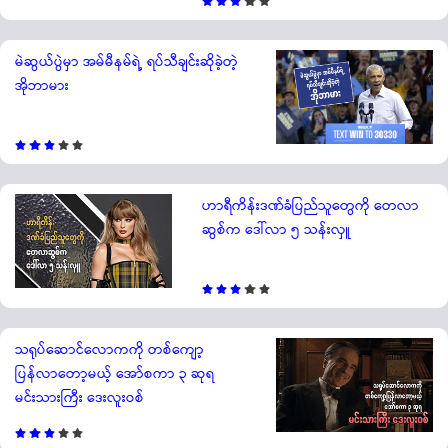
မဲဆွယ်ပွဲမှာ အမ်မီနမ်ရဲ့ ရပ်သီချင်းဆိုခဲ့တဲ့
အိုဘာမား
ဟာရီကိန်းဒဏ်ခံပြည်သူတွေကို တေလာ
ဆွစ်က ဒေါ်လာ ၅ သန်းလှူ
သရုပ်ဆောင်လောကကို တစ်ကျော့
ပြန်လာတော့မယ့် အော်စကာ ၃ ဆုရ
မင်းသားကြီး ဒေးလူးဝစ်