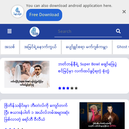
You can also download android application here.
×
Free Download
အသစ်
အမြင်ရဲ့နောက်ကွယ်
ပျော်ရွှင်စရာ မက်ဂျစ်ကမ္ဘာ
Ghost
ဘတ်ဘန်နီရဲ့ Super Bowl ဖျော်ဖြေပွဲ
စင်မြင့်မှာ လက်ထပ်ခွင့်ရတဲ့ စုံတွဲ
ဗြိတိန်သမိုင်းမှာ ဘီးတဲလ်ကို ကျော်တက်
ပြီး ဇယားနံပါတ် ၁ အယ်လ်ဘမ်အများဆုံး
ဖြစ်လာတဲ့ ရော်ဘီ ဝီလီယံ