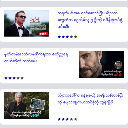
ဘရက်ပစ်အယောင်ဆောင်ပြီး ပရိသတ်
တွေထံက ငွေလိမ်သူ ၅ ဦးကို စပိန်ရဲတပ်ဖွဲ့
ဖမ်းဆီး
မှတ်တမ်းဇာတ်လမ်းရိုက်ရတာ စိတ်ညစ်ရ
တယ်ဆိုတဲ့ ဘက်ခမ်း
တံတားပေါ်က ခုန်ချမယ့် အမျိုးသမီးတစ်ဦး
ကို ဖျောင်းဖျကယ်တင်ခဲ့တဲ့ ဘွန်ဂျိုဗီ