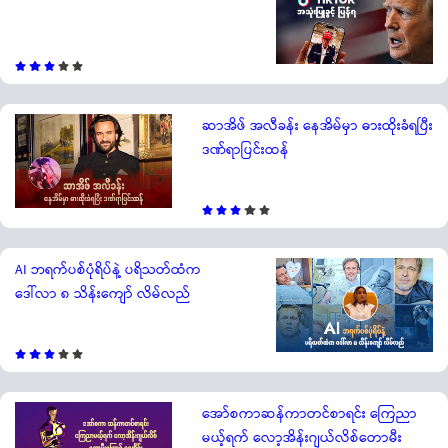
ဆာအိဖ် အလီခန်း နေအိမ်မှာ ဓားထိုးခံရပြီး
ဒဏ်ရာပြင်းထန်
AI ဘရက်ပစ်ပုံရိပ်နဲ့ ပရိသတ်ထံက
ဒေါ်လာ ၈ သိန်းကျော် လိမ်လည်
အော်စကာဆန်ကာတင်စာရင်း ကြေညာ
မယ့်ရက် လော့အိန်းဂျယ်လိစ်တောမီး