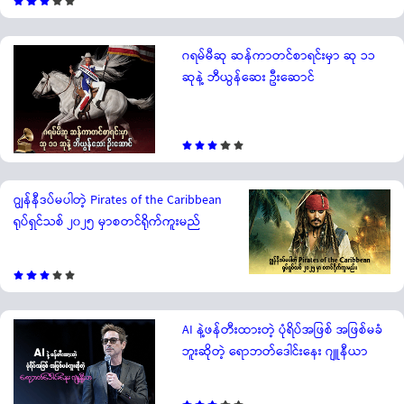
ဂရမ်မီဆု ဆန်ကာတင်စာရင်းမှာ ဆု ၁၁
ဆုနဲ့ ဘီယွန်ဆေး ဦးဆောင်
ဂျွန်နီဒပ်မပါတဲ့ Pirates of the Caribbean
ရုပ်ရှင်သစ် ၂၀၂၅ မှာစတင်ရိုက်ကူးမည်
AI နဲ့ဖန်တီးထားတဲ့ ပုံရိပ်အဖြစ် အဖြစ်မခံ
ဘူးဆိုတဲ့ ရောဘတ်ဒေါင်းနေး ဂျူနီယာ