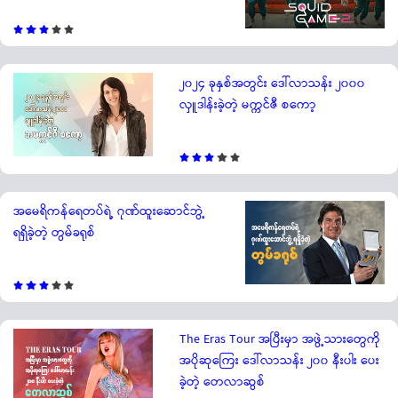
၂၀၂၄ ခုနှစ်အတွင်း ဒေါ်လာသန်း ၂၀၀၀
လှူဒါန်းခဲ့တဲ့ မက္ကင်ဇီ စကော့
အမေရိကန်ရေတပ်ရဲ့ ဂုဏ်ထူးဆောင်ဘွဲ့
ရရှိခဲ့တဲ့ တွမ်ခရုစ်
The Eras Tour အပြီးမှာ အဖွဲ့သားတွေကို
အပိုဆုကြေး ဒေါ်လာသန်း ၂၀၀ နီးပါး ပေး
ခဲ့တဲ့ တေလာဆွစ်