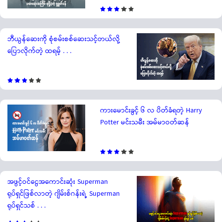
ဘီယွန်ဆေးကို စုံစမ်းစစ်ဆေးသင့်တယ်လို့
ပြောလိုက်တဲ့ ထရမ့် . . .
ကားမောင်းခွင့် ၆ လ ပိတ်ခံရတဲ့ Harry
Potter မင်းသမီး အမ်မာဝတ်ဆန်
အဖွင့်ဝင်ငွေအကောင်းဆုံး Superman
ရုပ်ရှင်ဖြစ်လာတဲ့ ဂျိမ်းစ်ဂန်းရဲ့ Superman
ရုပ်ရှင်သစ် . . .