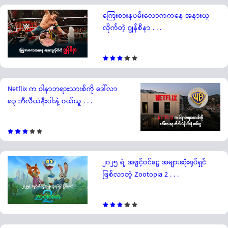
ကြေးစားနပမ်းလောကကနေ အနားယူ
လိုက်တဲ့ ဂျွန်စီနာ . . .
Netflix က ဝါနာဘရားသားစ်ကို ဒေါ်လာ
၈၃ ဘီလီယံနီးပါးနဲ့ ဝယ်ယူ . . .
၂၀၂၅ ရဲ့ အဖွင့်ဝင်ငွေ အများဆုံးရုပ်ရှင်
ဖြစ်လာတဲ့ Zootopia 2 . . .