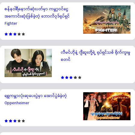
ဇန်နဝါရီနောက်ဆုံးပတ်မှာ ကမ္ဘာ့ဝင်ငွေ
အကောင်းဆုံးဖြစ်ခဲ့တဲ့ ဘောလိဝုဒ်ရုပ်ရှင်
Fighter
လီမင်ဟိုနဲ့ ဂျီဆူးတို့ရဲ့ ရုပ်ရှင်သစ် ရိုက်ကူးမှု
စတင်
ရွှေကမ္ဘာလုံးဆုပေးပွဲမှာ အောင်ပွဲခံခဲ့တဲ့
Oppenheimer