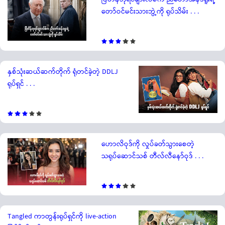
တော်ဝင်မင်းသားဘွဲ့ကို ရုပ်သိမ်း . . .
နှစ်သုံးဆယ်ဆက်တိုက် ရုံတင်ခဲ့တဲ့ DDLJ
ရုပ်ရှင် . . .
ဟောလိဝုဒ်ကို လှုပ်ခတ်သွားစေတဲ့
သရုပ်ဆောင်သစ် တီလ်လီနော်ဝုဒ် . . .
Tangled ကာတွန်းရုပ်ရှင်ကို live-action