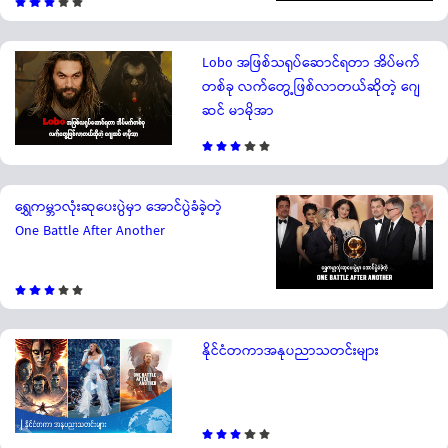
Lobo အဖြစ်သရုပ်ဆောင်ရတာ အိပ်မက်
တစ်ခု လက်တွေ့ဖြစ်လာတယ်ဆိုတဲ့ ဂျေ
ဆင် မာမိုအာ
ရွှေကမ္ဘာလုံးဆုပေးပွဲမှာ အောင်ပွဲခံခဲ့တဲ့
One Battle After Another
နိုင်ငံတကာအနုပညာသတင်းများ