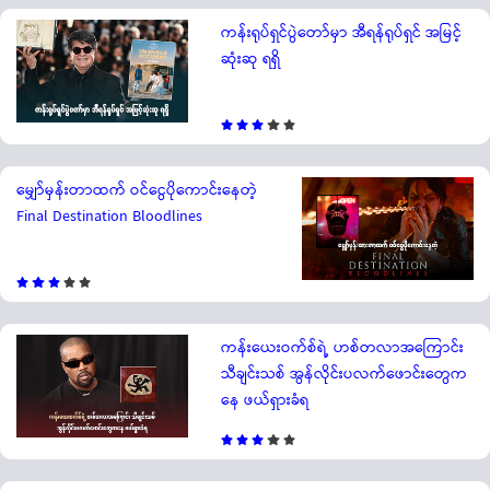
ကန်းရုပ်ရှင်ပွဲတော်မှာ အီရန်ရုပ်ရှင် အမြင့်
ဆုံးဆု ရရှိ
မျှော်မှန်းတာထက် ဝင်ငွေပိုကောင်းနေတဲ့
Final Destination Bloodlines
ကန်းယေးဝက်စ်ရဲ့ ဟစ်တလာအကြောင်း
သီချင်းသစ် အွန်လိုင်းပလက်ဖောင်းတွေက
နေ ဖယ်ရှားခံရ