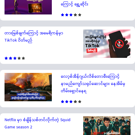
ကြောင့် ရွှေ့ဆိုင်း
တားမြစ်ချက်ကြောင့် အမေရိကန်မှာ
TikTok ပိတ်မည်
လော့စ်အိန်ဂျယ်လိစ်တောမီးကြောင့်
နာမည်ကျော်သရုပ်ဆောင်များ နေအိမ်မှ
တိမ်းရှောင်နေရ
Netflix မှာ စံချိန်သစ်တင်လိုက်တဲ့ Squid
Game season 2