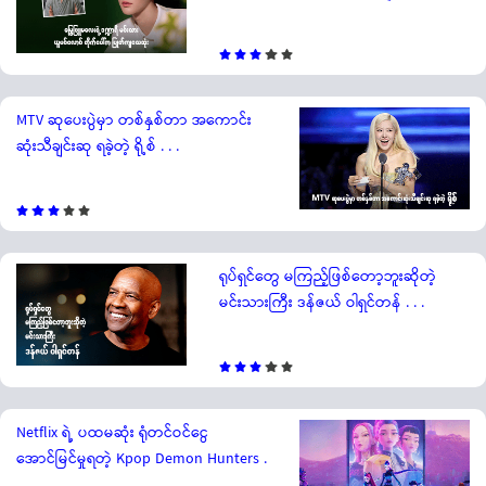
MTV ဆုပေးပွဲမှာ တစ်နှစ်တာ အကောင်း
ဆုံးသီချင်းဆု ရခဲ့တဲ့ ရို့စ် . . .
ရုပ်ရှင်တွေ မကြည့်ဖြစ်တော့ဘူးဆိုတဲ့
မင်းသားကြီး ဒန်ဇယ် ဝါရှင်တန် . . .
Netflix ရဲ့ ပထမဆုံး ရုံတင်ဝင်ငွေ
အောင်မြင်မှုရတဲ့ Kpop Demon Hunters .
. .