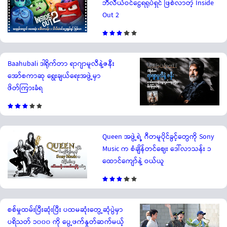
ဘီလီယံဝင်ငွေရရုပ်ရှင် ဖြစ်လာတဲ့ Inside
Out 2
Baahubali ဒါရိုက်တာ ရာဂျာမူလီနဲ့ဇနီး
အော်စကာဆု ရွေးချယ်ရေးအဖွဲ့မှာ
ဖိတ်ကြားခံရ
Queen အဖွဲ့ရဲ့ ဂီတမူပိုင်ခွင့်တွေကို Sony
Music က စံချိန်တင်ဈေး ဒေါ်လာသန်း ၁
ထောင်ကျော်နဲ့ ဝယ်ယူ
စစ်မှုထမ်းပြီးဆုံးပြီး ပထမဆုံးတွေ့ဆုံပွဲမှာ
ပရိသတ် ၁၀၀၀ ကို ပွေ့ဖက်နှုတ်ဆက်မယ့်