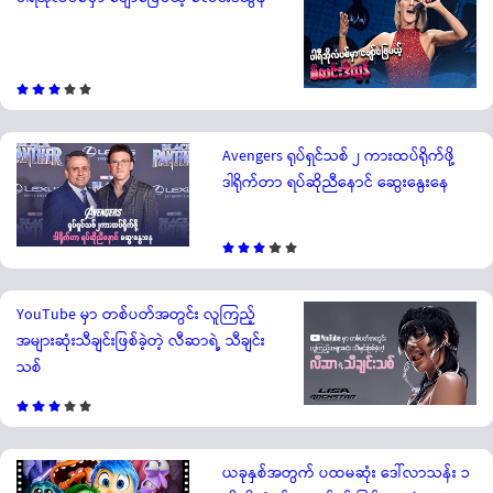
Avengers ရုပ်ရှင်သစ် ၂ ကားထပ်ရိုက်ဖို့
ဒါရိုက်တာ ရပ်ဆိုညီနောင် ဆွေးနွေးနေ
YouTube မှာ တစ်ပတ်အတွင်း လူကြည့်
အများဆုံးသီချင်းဖြစ်ခဲ့တဲ့ လီဆာရဲ့ သီချင်း
သစ်
ယခုနှစ်အတွက် ပထမဆုံး ဒေါ်လာသန်း ၁