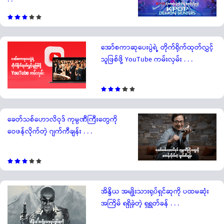
အော်စကာဆုပေးပွဲရဲ့ တိုက်ရိုက်ထုတ်လွှင့်
သူဖြစ်ဖို့ YouTube ကမ်းလှမ်း . . .
ခေတ်သစ်ဟောလိဝုဒ် ကုမ္ပဏီကြီးတွေကို
ဝေဖန်လိုက်တဲ့ ဂျက်ကီချန်း . . .
အိန္ဒိယ အမျိုးသားရုပ်ရှင်ဆုကို ပထမဆုံး
အကြိမ် ရရှိခဲ့တဲ့ ရှရွတ်ခန် . . .