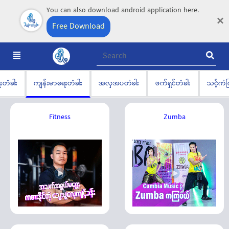
You can also download android application here.
×
Free Download
းတံခါး
ကျန်းမာရေးတံခါး
အလှအပတံခါး
ဖက်ရှင်တံခါး
သင့်ကံက
Fitness
Zumba