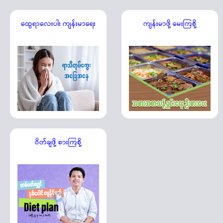
ထွေရာလေးပါး ကျန်းမာရေး
ကျန်းမာဖို့ မေးကြစို့
ဝိတ်ချဖို့ စားကြစို့